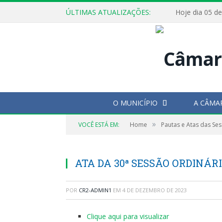
ÚLTIMAS ATUALIZAÇÕES:
O MUNICÍPIO
A CÂMA
»
VOCÊ ESTÁ EM:
Home
Pautas e Atas das Se
ATA DA 30ª SESSÃO ORDINÁRI
POR
CR2-ADMIN1
EM
4 DE DEZEMBRO DE 2023
Clique aqui para visualizar