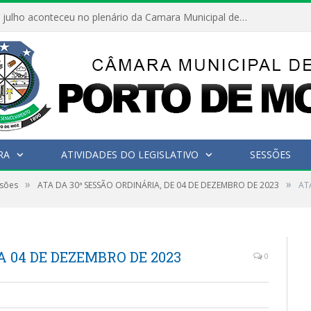
Hoje dia 05 de julho aconteceu no plenário da Camara Municipal de Porto de Moz a Sessão Solene de Abertura dos Trabalhos Legislativos 2º Período da 23ª Legislatura
RA
ATIVIDADES DO LEGISLATIVO
SESSÕES
»
»
ssões
ATA DA 30ª SESSÃO ORDINÁRIA, DE 04 DE DEZEMBRO DE 2023
AT
 04 DE DEZEMBRO DE 2023
0