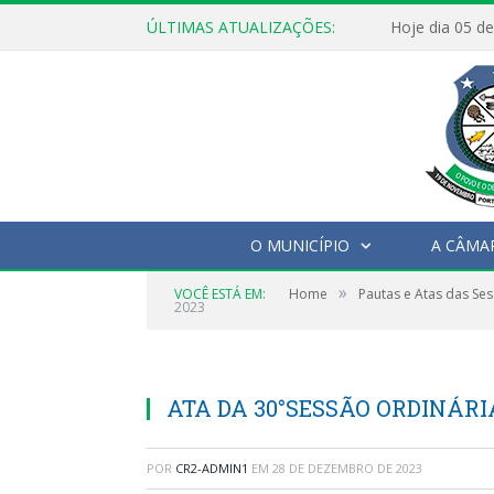
ÚLTIMAS ATUALIZAÇÕES:
O MUNICÍPIO
A CÂMA
»
VOCÊ ESTÁ EM:
Home
Pautas e Atas das Se
2023
ATA DA 30°SESSÃO ORDINÁRIA
POR
CR2-ADMIN1
EM
28 DE DEZEMBRO DE 2023