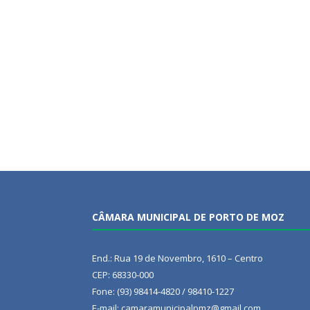
CÂMARA MUNICIPAL DE PORTO DE MOZ
End.: Rua 19 de Novembro, 1610 – Centro
CEP: 68330-000
Fone: (93) 98414-4820 / 98410-1227
E-mail: camaramunicipalpmz@gmail.com