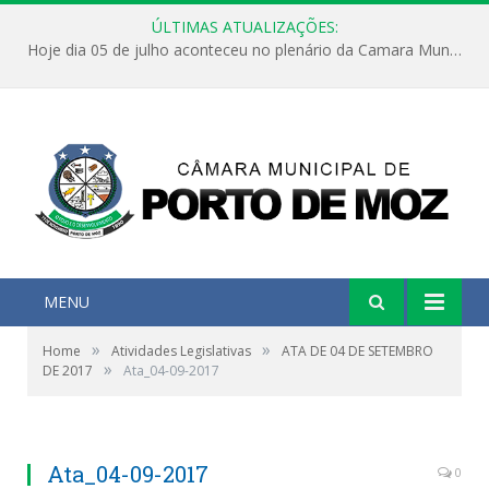
ÚLTIMAS ATUALIZAÇÕES:
Hoje dia 05 de julho aconteceu no plenário da Camara Municipal de Porto de Moz a Sessão Solene de Abertura dos Trabalhos Legislativos 2º Período da 23ª Legislatura
MENU
»
»
Home
Atividades Legislativas
ATA DE 04 DE SETEMBRO
»
DE 2017
Ata_04-09-2017
Ata_04-09-2017
0