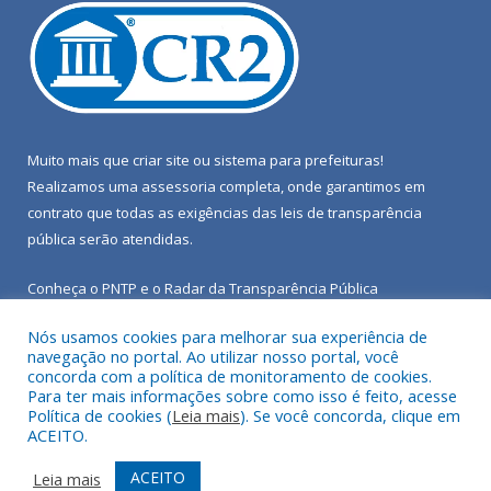
Muito mais que
criar site
ou
sistema para prefeituras
!
Realizamos uma
assessoria
completa, onde garantimos em
contrato que todas as exigências das
leis de transparência
pública
serão atendidas.
Conheça o
PNTP
e o
Radar da Transparência Pública
Nós usamos cookies para melhorar sua experiência de
navegação no portal. Ao utilizar nosso portal, você
concorda com a política de monitoramento de cookies.
Para ter mais informações sobre como isso é feito, acesse
Todos os direitos reservados a Câmara Municipal de Porto de
Política de cookies (
Leia mais
). Se você concorda, clique em
Moz.
ACEITO.
Mapa do Site
Acessar Área Administrativa
ACEITO
Leia mais