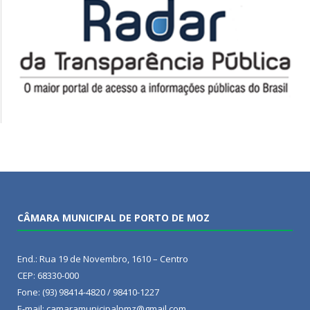
CÂMARA MUNICIPAL DE PORTO DE MOZ
End.: Rua 19 de Novembro, 1610 – Centro
CEP: 68330-000
Fone: (93) 98414-4820 / 98410-1227
E-mail: camaramunicipalpmz@gmail.com