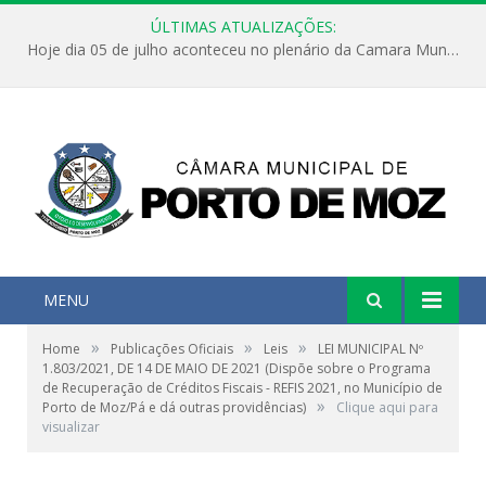
ÚLTIMAS ATUALIZAÇÕES:
Hoje dia 05 de julho aconteceu no plenário da Camara Municipal de Porto de Moz a Sessão Solene de Abertura dos Trabalhos Legislativos 2º Período da 23ª Legislatura
MENU
»
»
»
Home
Publicações Oficiais
Leis
LEI MUNICIPAL Nº
1.803/2021, DE 14 DE MAIO DE 2021 (Dispõe sobre o Programa
de Recuperação de Créditos Fiscais - REFIS 2021, no Município de
»
Porto de Moz/Pá e dá outras providências)
Clique aqui para
visualizar