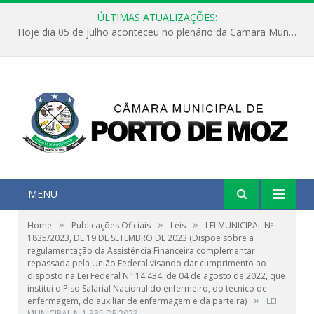
ÚLTIMAS ATUALIZAÇÕES:
Hoje dia 05 de julho aconteceu no plenário da Camara Municipal de Porto de Moz a Sessão Solene de Abertura dos Trabalhos Legislativos 2º Período da 23ª Legislatura
MENU
»
»
»
Home
Publicações Oficiais
Leis
LEI MUNICIPAL Nº
1835/2023, DE 19 DE SETEMBRO DE 2023 (Dispõe sobre a
regulamentação da Assistência Financeira complementar
repassada pela União Federal visando dar cumprimento ao
disposto na Lei Federal N° 14.434, de 04 de agosto de 2022, que
institui o Piso Salarial Nacional do enfermeiro, do técnico de
»
enfermagem, do auxiliar de enfermagem e da parteira)
LEI
MUNICIPAL N 1.835 DE 2023