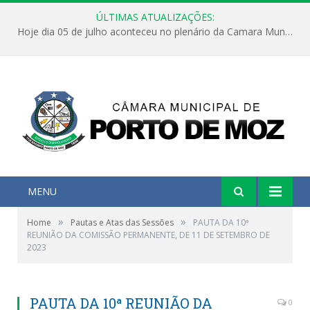
ÚLTIMAS ATUALIZAÇÕES:
Hoje dia 05 de julho aconteceu no plenário da Camara Municipal de Porto de Moz a Sessão Solene de Abertura dos Trabalhos Legislativos 2º Período da 23ª Legislatura
MENU
»
»
Home
Pautas e Atas das Sessões
PAUTA DA 10ª
REUNIÃO DA COMISSÃO PERMANENTE, DE 11 DE SETEMBRO DE
2023
PAUTA DA 10ª REUNIÃO DA
0