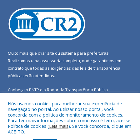
Muito mais que
criar site
ou
sistema para prefeituras
!
Realizamos uma
assessoria
completa, onde garantimos em
contrato que todas as exigências das
leis de transparência
pública
serão atendidas.
Conheça o
PNTP
e o
Radar da Transparência Pública
Nós usamos cookies para melhorar sua experiência de
navegação no portal. Ao utilizar nosso portal, você
concorda com a política de monitoramento de cookies.
Para ter mais informações sobre como isso é feito, acesse
Todos os direitos reservados a Câmara Municipal de Porto de
Política de cookies (
Leia mais
). Se você concorda, clique em
Moz.
ACEITO.