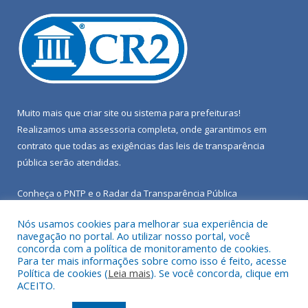
Muito mais que
criar site
ou
sistema para prefeituras
!
Realizamos uma
assessoria
completa, onde garantimos em
contrato que todas as exigências das
leis de transparência
pública
serão atendidas.
Conheça o
PNTP
e o
Radar da Transparência Pública
Nós usamos cookies para melhorar sua experiência de
navegação no portal. Ao utilizar nosso portal, você
concorda com a política de monitoramento de cookies.
Para ter mais informações sobre como isso é feito, acesse
Todos os direitos reservados a Câmara Municipal de Porto de
Política de cookies (
Leia mais
). Se você concorda, clique em
Moz.
ACEITO.