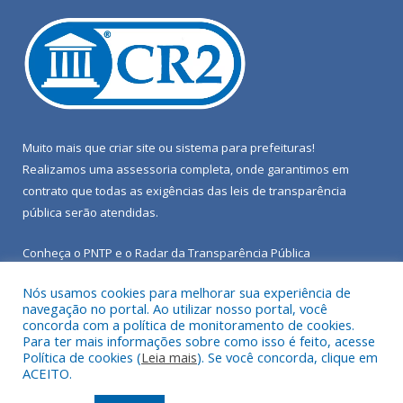
Muito mais que
criar site
ou
sistema para prefeituras
!
Realizamos uma
assessoria
completa, onde garantimos em
contrato que todas as exigências das
leis de transparência
pública
serão atendidas.
Conheça o
PNTP
e o
Radar da Transparência Pública
Nós usamos cookies para melhorar sua experiência de
navegação no portal. Ao utilizar nosso portal, você
concorda com a política de monitoramento de cookies.
Para ter mais informações sobre como isso é feito, acesse
Todos os direitos reservados a Câmara Municipal de Porto de
Política de cookies (
Leia mais
). Se você concorda, clique em
Moz.
ACEITO.