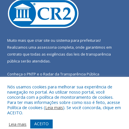
Muito mais que
criar site
ou
sistema para prefeituras
!
Realizamos uma
assessoria
completa, onde garantimos em
contrato que todas as exigências das
leis de transparência
pública
serão atendidas.
Conheça o
PNTP
e o
Radar da Transparência Pública
Nós usamos cookies para melhorar sua experiência de
navegação no portal. Ao utilizar nosso portal, você
concorda com a política de monitoramento de cookies.
Para ter mais informações sobre como isso é feito, acesse
Todos os direitos reservados a Câmara Municipal de Porto de
Política de cookies (
Leia mais
). Se você concorda, clique em
Moz.
ACEITO.
Mapa do Site
Acessar Área Administrativa
ACEITO
Leia mais
Acessar Webmail