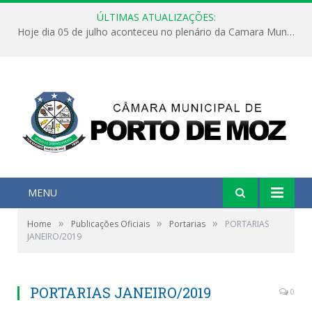
ÚLTIMAS ATUALIZAÇÕES:
Hoje dia 05 de julho aconteceu no plenário da Camara Municipal de Porto de Moz a Sessão Solene de Abertura dos Trabalhos Legislativos 2º Período da 23ª Legislatura
MENU
»
»
»
Home
Publicações Oficiais
Portarias
PORTARIAS
JANEIRO/2019
PORTARIAS JANEIRO/2019
0