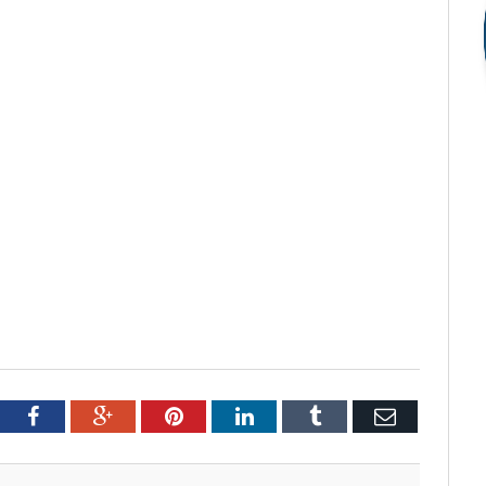
tter
Facebook
Google+
Pinterest
LinkedIn
Tumblr
Email