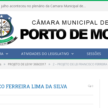
Hoje dia 05 de julho aconteceu no plenário da Camara Municipal de Porto de Moz a Sessão Solene de Abertura dos Trabalhos Legislativos 2º Período da 23ª Legislatura
RA
ATIVIDADES DO LEGISLATIVO
SESSÕES
»
»
s
PROJETO DE LEI Nº 369/2017
2 – PROJETO DE LEI FRANCISCO FERREIRA
CO FERREIRA LIMA DA SILVA
0