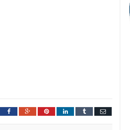
tter
Facebook
Google+
Pinterest
LinkedIn
Tumblr
Email