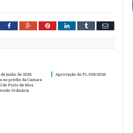
tter
Facebook
Google+
Pinterest
LinkedIn
Tumblr
Email
 de junho de 2026
Aprovação do PL 008/2026
u no prédio da Camara
l de Porto de Moz
Sessão Ordinária