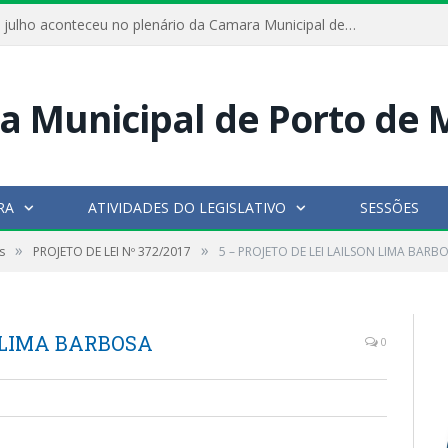
Hoje dia 05 de julho aconteceu no plenário da Camara Municipal de Porto de Moz a Sessão Solene de Abertura dos Trabalhos Legislativos 2º Período da 23ª Legislatura
RA
ATIVIDADES DO LEGISLATIVO
SESSÕES
»
»
s
PROJETO DE LEI Nº 372/2017
5 – PROJETO DE LEI LAILSON LIMA BARB
N LIMA BARBOSA
0