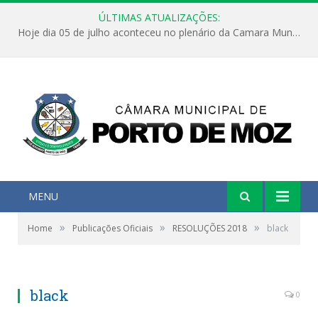
ÚLTIMAS ATUALIZAÇÕES:
Hoje dia 05 de julho aconteceu no plenário da Camara Municipal de Porto de Moz a Sessão Solene de Abertura dos Trabalhos Legislativos 2º Período da 23ª Legislatura
MENU
»
»
»
Home
Publicações Oficiais
RESOLUÇÕES 2018
black
black
0