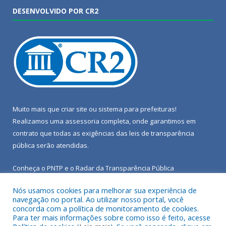
DESENVOLVIDO POR CR2
Muito mais que
criar site
ou
sistema para prefeituras
!
Realizamos uma
assessoria
completa, onde garantimos em
contrato que todas as exigências das
leis de transparência
pública
serão atendidas.
Conheça o
PNTP
e o
Radar da Transparência Pública
Nós usamos cookies para melhorar sua experiência de
navegação no portal. Ao utilizar nosso portal, você
concorda com a política de monitoramento de cookies.
Para ter mais informações sobre como isso é feito, acesse
Todos os direitos reservados a Câmara Municipal de Porto de