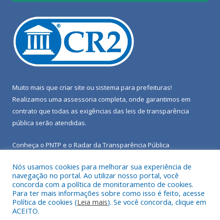
Muito mais que
criar site
ou
sistema para prefeituras
!
Realizamos uma
assessoria
completa, onde garantimos em
contrato que todas as exigências das
leis de transparência
pública
serão atendidas.
Conheça o
PNTP
e o
Radar da Transparência Pública
Nós usamos cookies para melhorar sua experiência de
navegação no portal. Ao utilizar nosso portal, você
concorda com a política de monitoramento de cookies.
Para ter mais informações sobre como isso é feito, acesse
Todos os direitos reservados a Câmara Municipal de Porto de
Política de cookies (
Leia mais
). Se você concorda, clique em
Moz.
ACEITO.