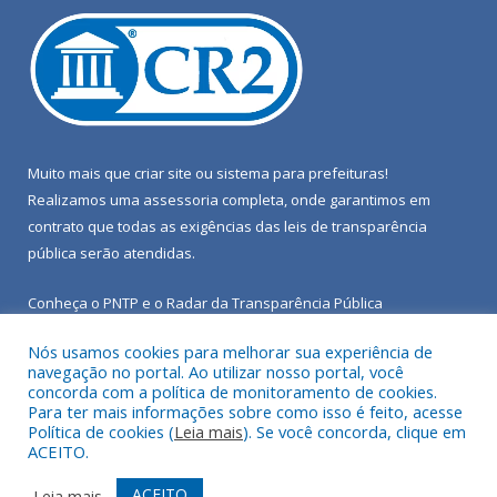
Muito mais que
criar site
ou
sistema para prefeituras
!
Realizamos uma
assessoria
completa, onde garantimos em
contrato que todas as exigências das
leis de transparência
pública
serão atendidas.
Conheça o
PNTP
e o
Radar da Transparência Pública
Nós usamos cookies para melhorar sua experiência de
navegação no portal. Ao utilizar nosso portal, você
concorda com a política de monitoramento de cookies.
Para ter mais informações sobre como isso é feito, acesse
Todos os direitos reservados a Câmara Municipal de Porto de
Política de cookies (
Leia mais
). Se você concorda, clique em
Moz.
ACEITO.
Mapa do Site
Acessar Área Administrativa
ACEITO
Leia mais