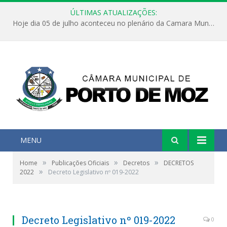
ÚLTIMAS ATUALIZAÇÕES:
Hoje dia 05 de julho aconteceu no plenário da Camara Municipal de Porto de Moz a Sessão Solene de Abertura dos Trabalhos Legislativos 2º Período da 23ª Legislatura
MENU
»
»
»
Home
Publicações Oficiais
Decretos
DECRETOS
»
2022
Decreto Legislativo nº 019-2022
Decreto Legislativo nº 019-2022
0