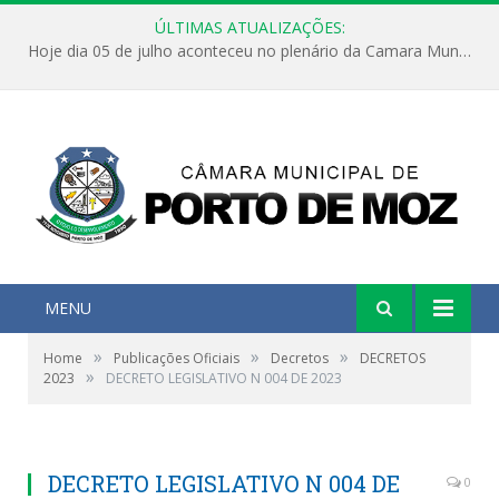
ÚLTIMAS ATUALIZAÇÕES:
Hoje dia 05 de julho aconteceu no plenário da Camara Municipal de Porto de Moz a Sessão Solene de Abertura dos Trabalhos Legislativos 2º Período da 23ª Legislatura
MENU
»
»
»
Home
Publicações Oficiais
Decretos
DECRETOS
»
2023
DECRETO LEGISLATIVO N 004 DE 2023
DECRETO LEGISLATIVO N 004 DE
0