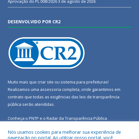
Aprovação do PL 008/2026
3 de agosto de 2026
DESENVOLVIDO POR CR2
Muito mais que
criar site
ou
sistema para prefeituras
!
Realizamos uma
assessoria
completa, onde garantimos em
contrato que todas as exigências das
leis de transparência
pública
serão atendidas.
Conheça o
PNTP
e o
Radar da Transparência Pública
Nós usamos cookies para melhorar sua experiência de
navegação no portal. Ao utilizar nosso portal, você