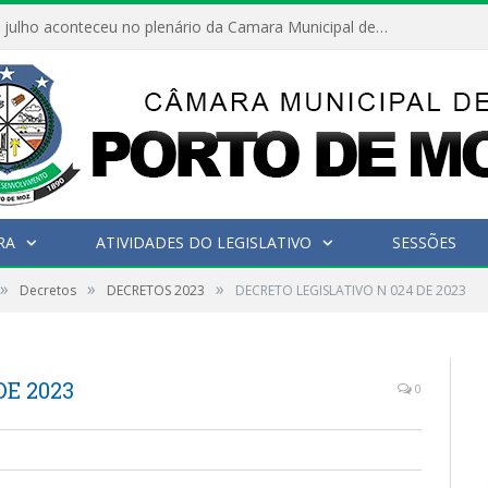
Hoje dia 05 de julho aconteceu no plenário da Camara Municipal de Porto de Moz a Sessão Solene de Abertura dos Trabalhos Legislativos 2º Período da 23ª Legislatura
RA
ATIVIDADES DO LEGISLATIVO
SESSÕES
»
»
»
Decretos
DECRETOS 2023
DECRETO LEGISLATIVO N 024 DE 2023
DE 2023
0