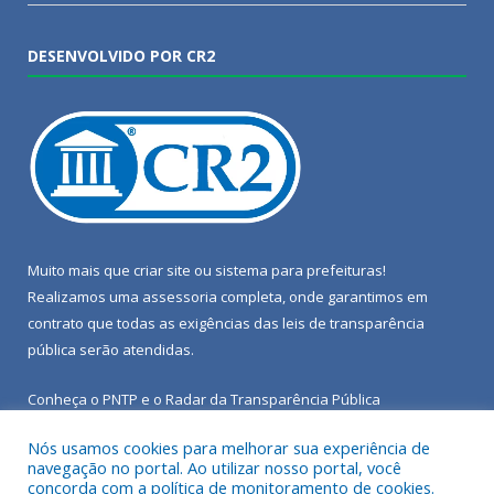
DESENVOLVIDO POR CR2
Muito mais que
criar site
ou
sistema para prefeituras
!
Realizamos uma
assessoria
completa, onde garantimos em
contrato que todas as exigências das
leis de transparência
pública
serão atendidas.
Conheça o
PNTP
e o
Radar da Transparência Pública
Nós usamos cookies para melhorar sua experiência de
navegação no portal. Ao utilizar nosso portal, você
concorda com a política de monitoramento de cookies.