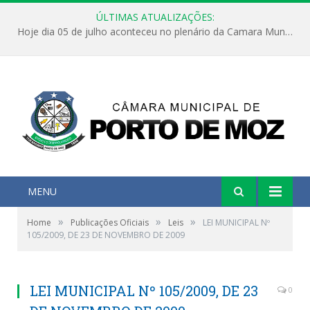
ÚLTIMAS ATUALIZAÇÕES:
Hoje dia 05 de julho aconteceu no plenário da Camara Municipal de Porto de Moz a Sessão Solene de Abertura dos Trabalhos Legislativos 2º Período da 23ª Legislatura
MENU
»
»
»
Home
Publicações Oficiais
Leis
LEI MUNICIPAL Nº
105/2009, DE 23 DE NOVEMBRO DE 2009
LEI MUNICIPAL Nº 105/2009, DE 23
0