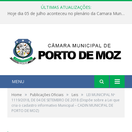
ÚLTIMAS ATUALIZAÇÕES:
Hoje dia 05 de julho aconteceu no plenário da Camara Municipal de Porto de Moz a Sessão Solene de Abertura dos Trabalhos Legislativos 2º Período da 23ª Legislatura
MENU
»
»
»
Home
Publicações Oficiais
Leis
LEI MUNICIPAL Nº
1119/2018, DE 04 DE SETEMBRO DE 2018 (Dispõe sobre a Lei que
cria o cadastro informativo Municipal – CADIN MUNICIPAL DE
PORTO DE MOZ)