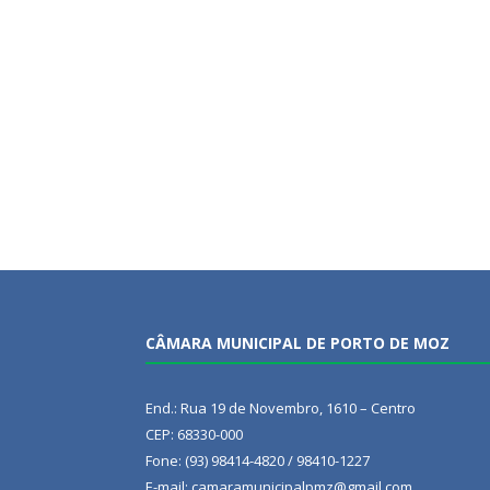
CÂMARA MUNICIPAL DE PORTO DE MOZ
End.: Rua 19 de Novembro, 1610 – Centro
CEP: 68330-000
Fone: (93) 98414-4820 / 98410-1227
E-mail: camaramunicipalpmz@gmail.com