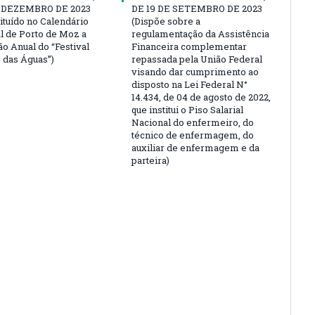
E DEZEMBRO DE 2023
DE 19 DE SETEMBRO DE 2023
tituído no Calendário
(Dispõe sobre a
l de Porto de Moz a
regulamentação da Assistência
ão Anual do “Festival
Financeira complementar
 das Águas”)
repassada pela União Federal
visando dar cumprimento ao
disposto na Lei Federal N°
14.434, de 04 de agosto de 2022,
que institui o Piso Salarial
Nacional do enfermeiro, do
técnico de enfermagem, do
auxiliar de enfermagem e da
parteira)