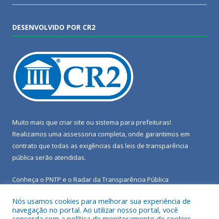
DESENVOLVIDO POR CR2
Muito mais que
criar site
ou
sistema para prefeituras
!
Realizamos uma
assessoria
completa, onde garantimos em
contrato que todas as exigências das
leis de transparência
pública
serão atendidas.
Conheça o
PNTP
e o
Radar da Transparência Pública
Nós usamos cookies para melhorar sua experiência de
navegação no portal. Ao utilizar nosso portal, você
concorda com a política de monitoramento de cookies.