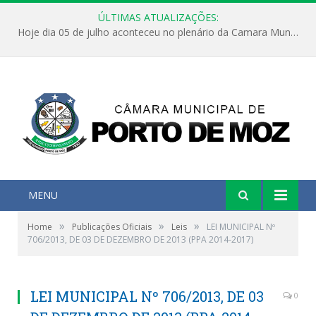
ÚLTIMAS ATUALIZAÇÕES:
Hoje dia 05 de julho aconteceu no plenário da Camara Municipal de Porto de Moz a Sessão Solene de Abertura dos Trabalhos Legislativos 2º Período da 23ª Legislatura
MENU
»
»
»
Home
Publicações Oficiais
Leis
LEI MUNICIPAL Nº
706/2013, DE 03 DE DEZEMBRO DE 2013 (PPA 2014-2017)
LEI MUNICIPAL Nº 706/2013, DE 03
0