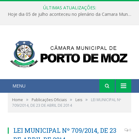
ÚLTIMAS ATUALIZAÇÕES:
Hoje dia 05 de julho aconteceu no plenário da Camara Municipal de Porto de Moz a Sessão Solene de Abertura dos Trabalhos Legislativos 2º Período da 23ª Legislatura
MENU
»
»
»
Home
Publicações Oficiais
Leis
LEI MUNICIPAL Nº
709/2014, DE 23 DE ABRIL DE 2014
LEI MUNICIPAL Nº 709/2014, DE 23
0