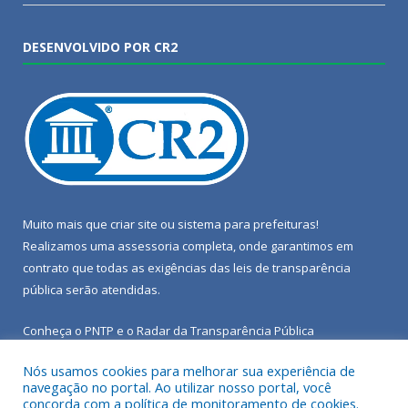
DESENVOLVIDO POR CR2
Muito mais que
criar site
ou
sistema para prefeituras
!
Realizamos uma
assessoria
completa, onde garantimos em
contrato que todas as exigências das
leis de transparência
pública
serão atendidas.
Conheça o
PNTP
e o
Radar da Transparência Pública
Nós usamos cookies para melhorar sua experiência de
navegação no portal. Ao utilizar nosso portal, você
concorda com a política de monitoramento de cookies.