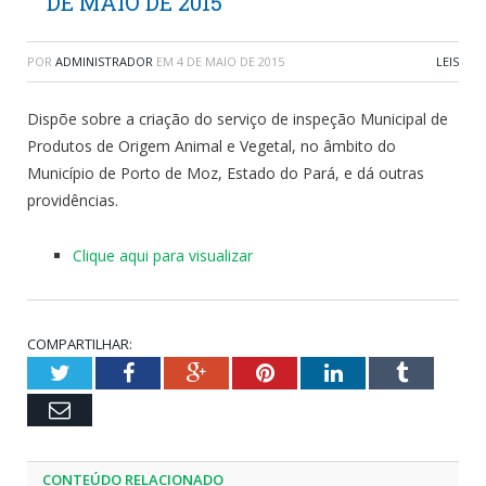
DE MAIO DE 2015
POR
ADMINISTRADOR
EM
4 DE MAIO DE 2015
LEIS
Dispõe sobre a criação do serviço de inspeção Municipal de
Produtos de Origem Animal e Vegetal, no âmbito do
Município de Porto de Moz, Estado do Pará, e dá outras
providências.
Clique aqui para visualizar
COMPARTILHAR:
Twitter
Facebook
Google+
Pinterest
LinkedIn
Tumblr
Email
CONTEÚDO RELACIONADO