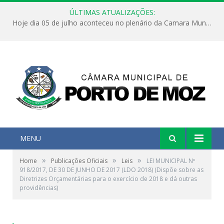
ÚLTIMAS ATUALIZAÇÕES:
Hoje dia 05 de julho aconteceu no plenário da Camara Municipal de Porto de Moz a Sessão Solene de Abertura dos Trabalhos Legislativos 2º Período da 23ª Legislatura
MENU
»
»
»
Home
Publicações Oficiais
Leis
LEI MUNICIPAL Nº
918/2017, DE 30 DE JUNHO DE 2017 (LDO 2018) (Dispõe sobre as
Diretrizes Orçamentárias para o exercício de 2018 e dá outras
providências)