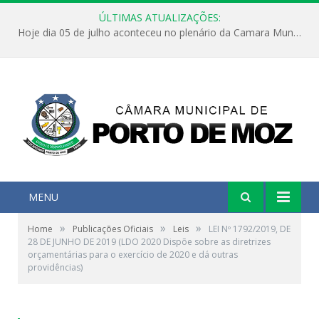
ÚLTIMAS ATUALIZAÇÕES:
Hoje dia 05 de julho aconteceu no plenário da Camara Municipal de Porto de Moz a Sessão Solene de Abertura dos Trabalhos Legislativos 2º Período da 23ª Legislatura
MENU
»
»
»
Home
Publicações Oficiais
Leis
LEI Nº 1792/2019, DE
28 DE JUNHO DE 2019 (LDO 2020 Dispõe sobre as diretrizes
orçamentárias para o exercício de 2020 e dá outras
providências)