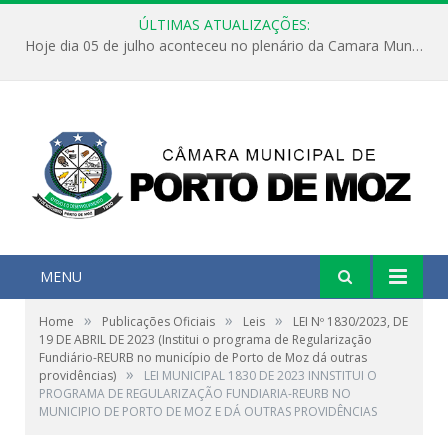
ÚLTIMAS ATUALIZAÇÕES:
Hoje dia 05 de julho aconteceu no plenário da Camara Municipal de Porto de Moz a Sessão Solene de Abertura dos Trabalhos Legislativos 2º Período da 23ª Legislatura
MENU
»
»
»
Home
Publicações Oficiais
Leis
LEI Nº 1830/2023, DE
19 DE ABRIL DE 2023 (Institui o programa de Regularização
Fundiário-REURB no município de Porto de Moz dá outras
»
providências)
LEI MUNICIPAL 1830 DE 2023 INNSTITUI O
PROGRAMA DE REGULARIZAÇÃO FUNDIARIA-REURB NO
MUNICIPIO DE PORTO DE MOZ E DÁ OUTRAS PROVIDÊNCIAS