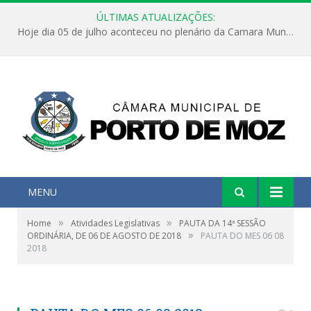
ÚLTIMAS ATUALIZAÇÕES:
Hoje dia 05 de julho aconteceu no plenário da Camara Municipal de Porto de Moz a Sessão Solene de Abertura dos Trabalhos Legislativos 2º Período da 23ª Legislatura
MENU
»
»
Home
Atividades Legislativas
PAUTA DA 14ª SESSÃO
»
ORDINÁRIA, DE 06 DE AGOSTO DE 2018
PAUTA DO MES 06 08
2018