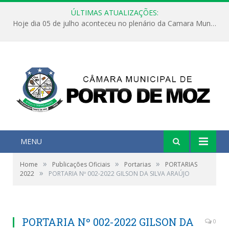
ÚLTIMAS ATUALIZAÇÕES:
Hoje dia 05 de julho aconteceu no plenário da Camara Municipal de Porto de Moz a Sessão Solene de Abertura dos Trabalhos Legislativos 2º Período da 23ª Legislatura
MENU
»
»
»
Home
Publicações Oficiais
Portarias
PORTARIAS
»
2022
PORTARIA Nº 002-2022 GILSON DA SILVA ARAÚJO
PORTARIA Nº 002-2022 GILSON DA
0