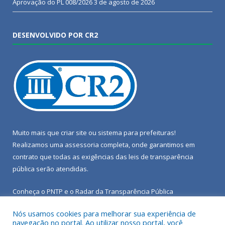
Aprovação do PL 008/2026
3 de agosto de 2026
DESENVOLVIDO POR CR2
Muito mais que
criar site
ou
sistema para prefeituras
!
Realizamos uma
assessoria
completa, onde garantimos em
contrato que todas as exigências das
leis de transparência
pública
serão atendidas.
Conheça o
PNTP
e o
Radar da Transparência Pública
Nós usamos cookies para melhorar sua experiência de
navegação no portal. Ao utilizar nosso portal, você