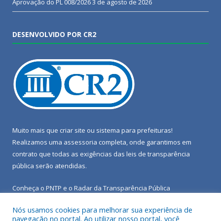
Aprovação do PL 008/2026
3 de agosto de 2026
DESENVOLVIDO POR CR2
Muito mais que
criar site
ou
sistema para prefeituras
!
Realizamos uma
assessoria
completa, onde garantimos em
contrato que todas as exigências das
leis de transparência
pública
serão atendidas.
Conheça o
PNTP
e o
Radar da Transparência Pública
Nós usamos cookies para melhorar sua experiência de
navegação no portal. Ao utilizar nosso portal, você