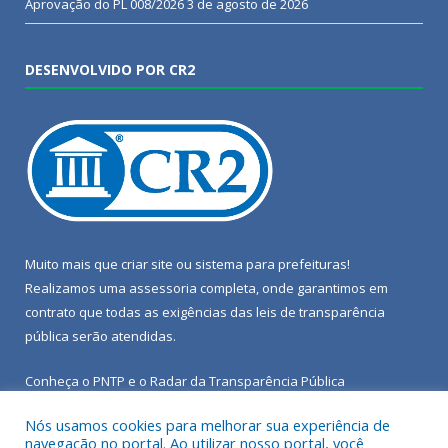
Aprovação do PL 008/2026
3 de agosto de 2026
DESENVOLVIDO POR CR2
Muito mais que
criar site
ou
sistema para prefeituras
!
Realizamos uma
assessoria
completa, onde garantimos em
contrato que todas as exigências das
leis de transparência
pública
serão atendidas.
Conheça o
PNTP
e o
Radar da Transparência Pública
Nós usamos cookies para melhorar sua experiência de
navegação no portal. Ao utilizar nosso portal, você