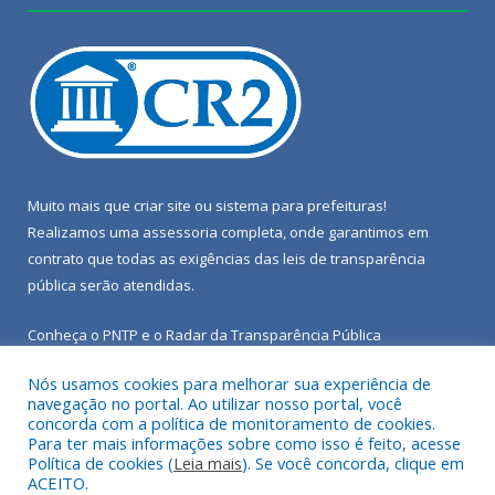
Muito mais que
criar site
ou
sistema para prefeituras
!
Realizamos uma
assessoria
completa, onde garantimos em
contrato que todas as exigências das
leis de transparência
pública
serão atendidas.
Conheça o
PNTP
e o
Radar da Transparência Pública
Nós usamos cookies para melhorar sua experiência de
navegação no portal. Ao utilizar nosso portal, você
concorda com a política de monitoramento de cookies.
Para ter mais informações sobre como isso é feito, acesse
Todos os direitos reservados a Câmara Municipal de Porto de
Política de cookies (
Leia mais
). Se você concorda, clique em
Moz.
ACEITO.