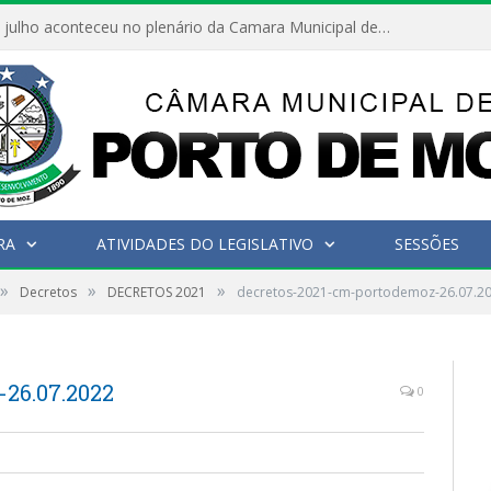
Hoje dia 05 de julho aconteceu no plenário da Camara Municipal de Porto de Moz a Sessão Solene de Abertura dos Trabalhos Legislativos 2º Período da 23ª Legislatura
RA
ATIVIDADES DO LEGISLATIVO
SESSÕES
»
»
»
Decretos
DECRETOS 2021
decretos-2021-cm-portodemoz-26.07.2
26.07.2022
0