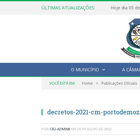
ÚLTIMAS ATUALIZAÇÕES:
O MUNICÍPIO
A CÂMA
»
VOCÊ ESTÁ EM:
Home
Publicações Oficiais
decretos-2021-cm-portodemoz-
POR
CR2-ADMIN8
EM
26 DE JULHO DE 2022