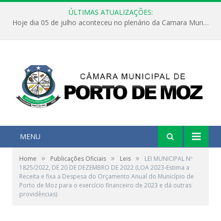
ÚLTIMAS ATUALIZAÇÕES:
Hoje dia 05 de julho aconteceu no plenário da Camara Municipal de Porto de Moz a Sessão Solene de Abertura dos Trabalhos Legislativos 2º Período da 23ª Legislatura
MENU
»
»
»
Home
Publicações Oficiais
Leis
LEI MUNICIPAL Nº
1825/2022, DE 20 DE DEZEMBRO DE 2022 (LOA 2023-Estima a
Receita e fixa a Despesa do Orçamento Anual do Município de
Porto de Moz para o exercício financeiro de 2023 e dá outras
providências)