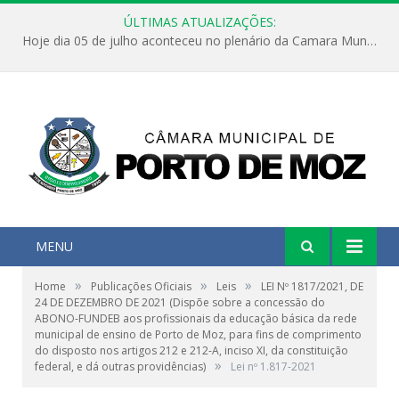
ÚLTIMAS ATUALIZAÇÕES:
Hoje dia 05 de julho aconteceu no plenário da Camara Municipal de Porto de Moz a Sessão Solene de Abertura dos Trabalhos Legislativos 2º Período da 23ª Legislatura
MENU
»
»
»
Home
Publicações Oficiais
Leis
LEI Nº 1817/2021, DE
24 DE DEZEMBRO DE 2021 (Dispõe sobre a concessão do
ABONO-FUNDEB aos profissionais da educação básica da rede
municipal de ensino de Porto de Moz, para fins de comprimento
do disposto nos artigos 212 e 212-A, inciso XI, da constituição
»
federal, e dá outras providências)
Lei nº 1.817-2021