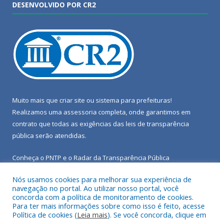
DESENVOLVIDO POR CR2
Muito mais que
criar site
ou
sistema para prefeituras
!
Realizamos uma
assessoria
completa, onde garantimos em
contrato que todas as exigências das
leis de transparência
pública
serão atendidas.
Conheça o
PNTP
e o
Radar da Transparência Pública
Nós usamos cookies para melhorar sua experiência de
navegação no portal. Ao utilizar nosso portal, você
concorda com a política de monitoramento de cookies.
Para ter mais informações sobre como isso é feito, acesse
Todos os direitos reservados a Câmara Municipal de Porto de
Política de cookies (
Leia mais
). Se você concorda, clique em
Moz.