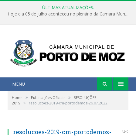
ÚLTIMAS ATUALIZAÇÕES:
Hoje dia 05 de julho aconteceu no plenário da Camara Municipal de Porto de Moz a Sessão Solene de Abertura dos Trabalhos Legislativos 2º Período da 23ª Legislatura
MENU
»
»
Home
Publicações Oficiais
RESOLUÇÕES
»
2019
resolucoes-2019-cm-portodemoz-26.07.2022
resolucoes-2019-cm-portodemoz-
0