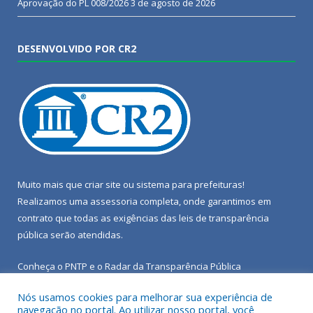
Aprovação do PL 008/2026
3 de agosto de 2026
DESENVOLVIDO POR CR2
Muito mais que
criar site
ou
sistema para prefeituras
!
Realizamos uma
assessoria
completa, onde garantimos em
contrato que todas as exigências das
leis de transparência
pública
serão atendidas.
Conheça o
PNTP
e o
Radar da Transparência Pública
Nós usamos cookies para melhorar sua experiência de
navegação no portal. Ao utilizar nosso portal, você